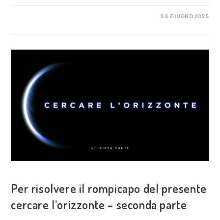
SU
COMMENTI DISABILITATI
24 GIUGNO 2025
PER
RISOLVERE
IL
ROMPICAPO
DEL
PRESENTE
CERCARE
L’ORIZZONTE
–
TERZA
PARTE
VISIONE POLITICA
Per risolvere il rompicapo del presente
cercare l’orizzonte – seconda parte