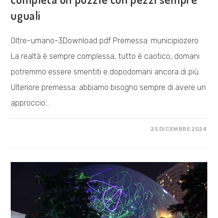
uguali
Oltre-umano-3Download pdf Premessa: municipiozero
La realtà è sempre complessa, tutto è caotico, domani
potremmo essere smentiti e dopodomani ancora di più.
Ulteriore premessa: abbiamo bisogno sempre di avere un
approccio…
SU
COMMENTI DISABILITATI
23 DICEMBRE 2024
L’OLTRE
UMANO
/
CAPITOLO
TERZO.
NON
SI
COMPLETA
UN
PUZZLE
CON
PEZZI
SEMPRE
UGUALI