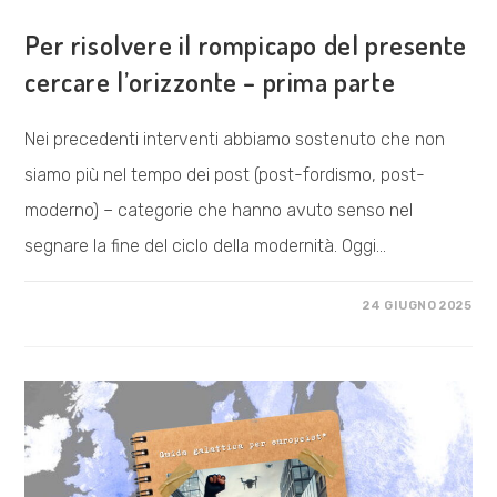
VISIONE POLITICA
Per risolvere il rompicapo del presente
cercare l’orizzonte – prima parte
Nei precedenti interventi abbiamo sostenuto che non
siamo più nel tempo dei post (post-fordismo, post-
moderno) – categorie che hanno avuto senso nel
segnare la fine del ciclo della modernità. Oggi…
SU
COMMENTI DISABILITATI
24 GIUGNO 2025
PER
RISOLVERE
IL
ROMPICAPO
DEL
PRESENTE
CERCARE
L’ORIZZONTE
–
PRIMA
PARTE