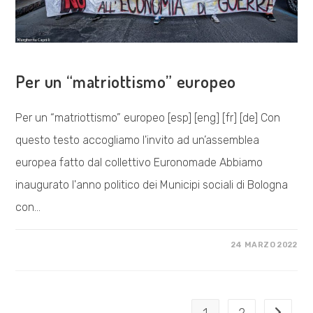
VISIONE POLITICA
Per un “matriottismo” europeo
Per un “matriottismo” europeo [esp] [eng] [fr] [de] Con
questo testo accogliamo l'invito ad un’assemblea
europea fatto dal collettivo Euronomade Abbiamo
inaugurato l'anno politico dei Municipi sociali di Bologna
con…
SU
COMMENTI DISABILITATI
24 MARZO 2022
PER
UN
“MATRIOTTISMO”
EUROPEO
1
2