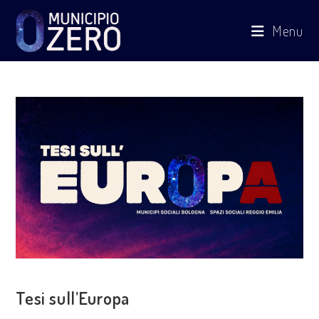
Salta
Menu
al
contenuto
VISIONE POLITICA
Tesi sull’Europa