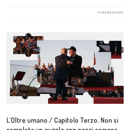
SU
COMMENTI DISABILITATI
11 MARZO 2025
GUIDA
GALATTICA
PER
EUROPEISTI
VISIONE POLITICA
L’Oltre umano / Capitolo Terzo. Non si
completa un puzzle con pezzi sempre