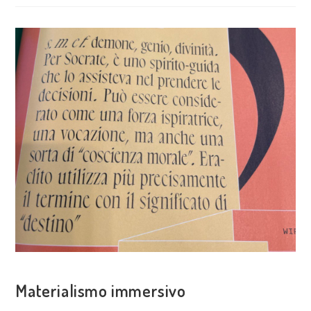
/
CAPITOLO
QUARTO.
SALIRE
SULL’ONDA
SENZA
NOSTALGIA
PER
LA
RISACCA
VISIONE POLITICA
Materialismo immersivo