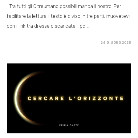
...Tra tutti gli Oltreumano possibili manca il nostro. Per
facilitare la lettura il testo è diviso in tre parti, muovetevi
con i link tra di esse o scaricate il pdf…
SU
COMMENTI DISABILITATI
24 GIUGNO 2025
PER
RISOLVERE
IL
ROMPICAPO
DEL
PRESENTE
CERCARE
L’ORIZZONTE
–
SECONDA
PARTE