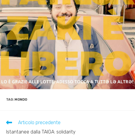
TAG:
MONDO
Leggi
Articolo precedente
altri
Istantanee dalla TAIGA: solidarity
articoli