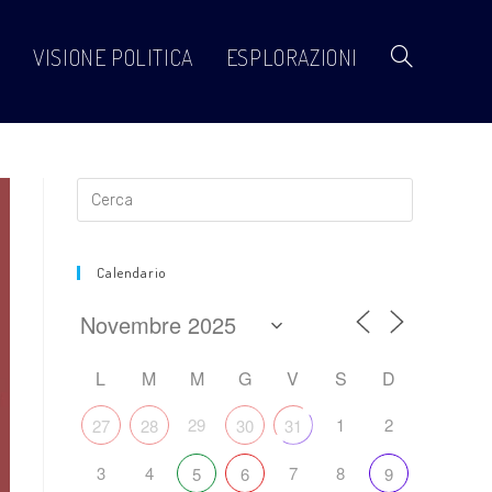
VISIONE POLITICA
ESPLORAZIONI
Attiva/disattiva
la
ricerca
Calendario
sul
L
M
M
G
V
S
D
29
1
2
27
28
30
31
sito
3
4
7
8
5
6
9