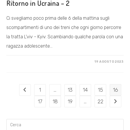
Ritorno in Ucraina – 2
Ci svegliamo poco prima delle 6 della mattina sugli
scompartimenti di uno dei treni che ogni giorno percorre
la tratta L'viv - Kyiv. Scambiando qualche parola con una
ragazza adolescente…
SU
COMMENTI DISABILITATI
19 AGOSTO 2023
RITORNO
IN
UCRAINA
–
2
1
…
13
14
15
16
Vai alla pagina precedente
17
18
19
…
22
Vai alla