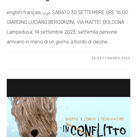
english français عرب SABATO 30 SETTEMBRE ORE 16,00
GIARDINO LUCIANO BERGONZINI, VIA MATTEI, BOLOGNA
Lampedusa, 14 settembre 2023, settemila persone
arrivano in meno di un giorno a bordo di decine…
SU
COMMENTI DISABILITATI
26 SETTEMBRE 2023
ASSEMBLEA
PUBBLICA:
NO
CPR
IN
EMILIA
ROMAGNA!