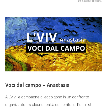
SU
COMMENTI DISABILITATI
21 AGOSTO 2023
RITORNO
IN
UCRAINA
–
3
COSA FACCIAMO
Voci dal campo – Anastasia
A L’viv, le compagne ci accolgono in un confronto
organizzato tra alcune realtà del territorio: Feminist