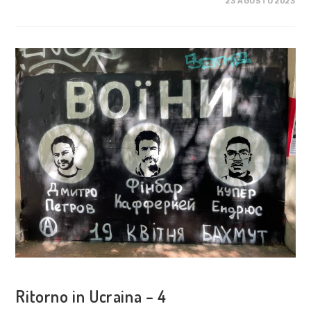
SU
COMMENTI DISABILITATI
23 AGOSTO 2023
RITORNO
IN
UCRAINA
–
5
COSA FACCIAMO
Ritorno in Ucraina – 4