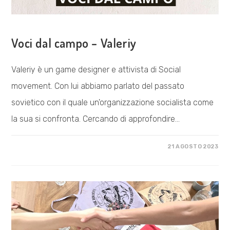
COSA FACCIAMO
Voci dal campo – Valeriy
Valeriy è un game designer e attivista di Social
movement. Con lui abbiamo parlato del passato
sovietico con il quale un'organizzazione socialista come
la sua si confronta. Cercando di approfondire…
SU
COMMENTI DISABILITATI
21 AGOSTO 2023
VOCI
DAL
CAMPO
–
VALERIY