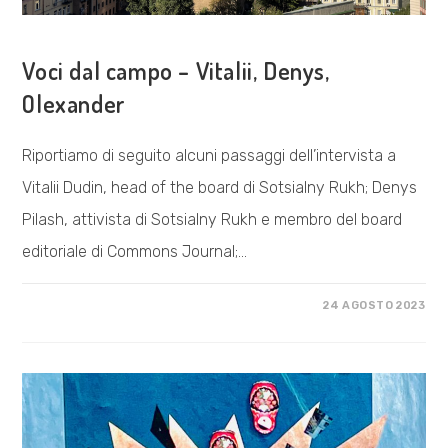
COSA FACCIAMO
Voci dal campo – Vitalii, Denys,
Olexander
Riportiamo di seguito alcuni passaggi dell’intervista a
Vitalii Dudin, head of the board di Sotsialny Rukh; Denys
Pilash, attivista di Sotsialny Rukh e membro del board
editoriale di Commons Journal;…
SU
COMMENTI DISABILITATI
24 AGOSTO 2023
VOCI
DAL
CAMPO
–
VITALII,
DENYS,
OLEXANDER