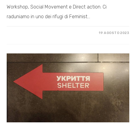
Workshop, Social Movement e Direct action. Ci
raduniamo in uno dei rifugi di Feminist…
SU
COMMENTI DISABILITATI
19 AGOSTO 2023
VOCI
DAL
CAMPO
–
ANASTASIA
COSA FACCIAMO