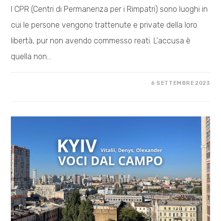
I CPR (Centri di Permanenza per i Rimpatri) sono luoghi in
cui le persone vengono trattenute e private della loro
libertà, pur non avendo commesso reati. L'accusa è
quella non…
SU
COMMENTI DISABILITATI
6 SETTEMBRE 2023
MAI
PIU’
CPR
–
NE’
QUI
NE’
ALTROVE