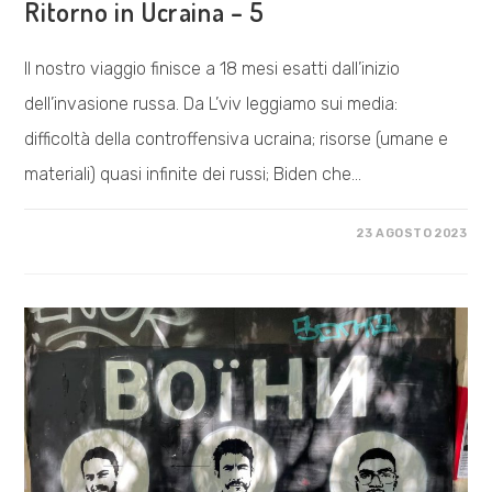
Ritorno in Ucraina – 5
Il nostro viaggio finisce a 18 mesi esatti dall’inizio
dell’invasione russa. Da L’viv leggiamo sui media:
difficoltà della controffensiva ucraina; risorse (umane e
materiali) quasi infinite dei russi; Biden che…
SU
COMMENTI DISABILITATI
23 AGOSTO 2023
RITORNO
IN
UCRAINA
–
5