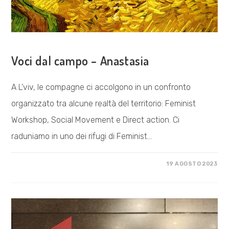
COSA FACCIAMO
Voci dal campo – Anastasia
A L’viv, le compagne ci accolgono in un confronto
organizzato tra alcune realtà del territorio: Feminist
Workshop, Social Movement e Direct action. Ci
raduniamo in uno dei rifugi di Feminist…
SU
COMMENTI DISABILITATI
19 AGOSTO 2023
VOCI
DAL
CAMPO
–
ANASTASIA