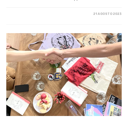
SU
COMMENTI DISABILITATI
21 AGOSTO 2023
VOCI
DAL
CAMPO
–
VALERIY
COSA FACCIAMO