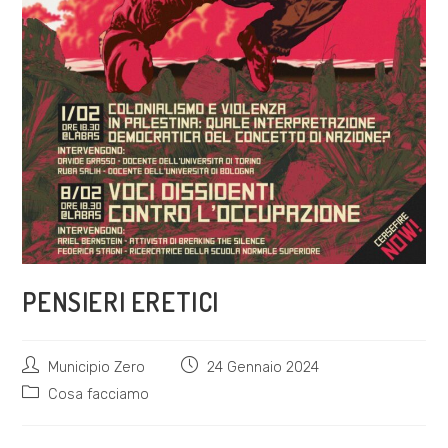
PENSIERI ERETICI
Autore
Articolo
Municipio Zero
24 Gennaio 2024
dell'articolo:
pubblicato:
Categoria
Cosa facciamo
dell'articolo: